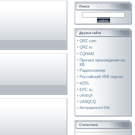
Поиск
Друзья сайта
QRZ.com
QRZ.ru
CQHAM
Прогноз прохождения на
КВ
Радиосканнер
Российский УКВ портал
eQSL
EPC ru
UR5EQF
UA9QCQ
Авторадиоклуб ЕКБ
Статистика