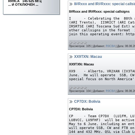
RR9CA
145 625 МГц
II#Rxxx and IR#Rxxx: special calls
... И ОТКЛЮЧЕН ...
II#Rxxx and IR#Rxxx: special callsigns
I - Celebrating the 80th ann
(ARI Trento), II9RICT (ARI Ca
IR5RTSE (ARI Toscana Sud Est) 
other callsigns in the format
join this operating event: http
Просмотров:
105
|
Добавил:
R9CBA
|
Дата:
06.06.2
XX9TXN: Macau
XX9TXN: Macau
XX9 - Alberto, VR2XAN (IV3TAN)
June. He will operate SSB, CW
special focus on North America'
Просмотров:
104
|
Добавил:
R9CBA
|
Дата:
06.06.2
CP7DX: Bolivia
CP7DX: Bolivia
CP - Team CP7DX (LU1FM, LU1
LU8VCC, LU9FHF) will be active
May to 6 June, including an ent
will operate SSB, CW and FT8 on
144 and 432 MHz. QSL via Club L