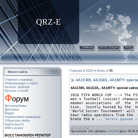
QRZ-E
главная
регистрация
вход
Главная
»
2026
»
Июнь
»
06
Меню сайта
Главная страница
4A1CMX, 4A1GDL, 4A1MTY: special
Информация о сайте
Каталог файлов
4A1CMX, 4A1GDL, 4A1MTY: special callsi
Каталог статей
Ф
2026 FIFA WORLD CUP ---> The FI
орум
men's football (soccer) champi
member associations of the Fed
Фотоальбомы
tion. Jointly hosted by the 
Дипломы
'World Soccer Tournament' will
Видео
teur radio operators from the 
Нормативно-правовые
brate the e
...
Читать дальше »
Обратная связь
Карта высот
WW-Locator
Просмотров:
106
|
Добавил:
R9CBA
|
Дата:
06.06.2
ВОСCТАНОВЛЕН РЕПИТЕР