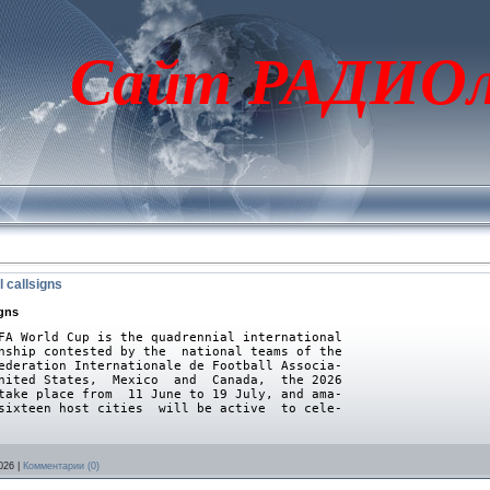
Сайт РАДИОл
 callsigns
gns
FA World Cup is the quadrennial international
onship contested by the national teams of the
eration Internationale de Football Associa-
United States, Mexico and Canada, the 2026
 take place from 11 June to 19 July, and ama-
sixteen host cities will be active to cele-
026
|
Комментарии (0)