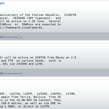
igns
iversary of the Italian Republic, II3RITN
tania), IR2RAOR (ARI Vigevano), and
will be active on 1-28 June. Several
 II#Rxxx or IR#Rxxx are expected to
s://hamaward.cloud/awards.
026
|
Комментарии (0)
 will be active as XX9TXN from Macau on 2-9
 and FT8 on various bands, with 'a
. QSL via IV3SKB and LoTW.
026
|
Комментарии (0)
HF, LU2JCW, LU3FR, LU3VED, LU6FOV, LU7HN,
 again from Tarija, Bolivia from 26
ry in the CQ WW WPX CW Contest. They
 160-6 metres, as well as via EME on
og's OQRS, or direct to LU1FM.