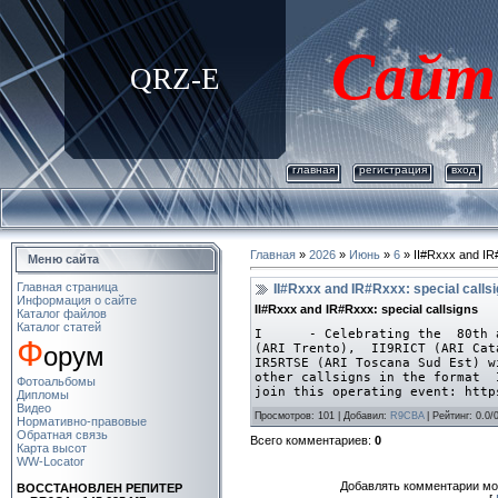
Сайт
QRZ-E
главная
регистрация
вход
Главная
»
2026
»
Июнь
»
6
» II#Rxxx and IR#
Меню сайта
Главная страница
II#Rxxx and IR#Rxxx: special calls
Информация о сайте
II#Rxxx and IR#Rxxx: special callsigns
Каталог файлов
Каталог статей
I - Celebrating the 80th ann
Ф
орум
(ARI Trento), II9RICT (ARI Ca
IR5RTSE (ARI Toscana Sud Est) 
other callsigns in the format
Фотоальбомы
join this operating event: http
Дипломы
Видео
Просмотров: 101 | Добавил:
R9CBA
| Рейтинг: 0.0/
Нормативно-правовые
Обратная связь
Всего комментариев:
0
Карта высот
WW-Locator
Добавлять комментарии мог
ВОСCТАНОВЛЕН РЕПИТЕР