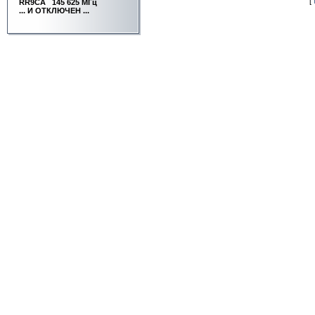
[
RR9CA
145 625 МГц
... И ОТКЛЮЧЕН ...