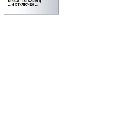
RR9CA
145 625 МГц
... И ОТКЛЮЧЕН ...