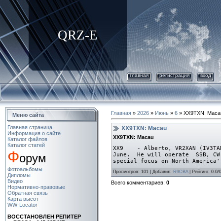
QRZ-E
главная
регистрация
вход
Главная
»
2026
»
Июнь
»
6
» XX9TXN: Maca
Меню сайта
Главная страница
XX9TXN: Macau
Информация о сайте
XX9TXN: Macau
Каталог файлов
Каталог статей
XX9 - Alberto, VR2XAN (IV3TAN)
Ф
орум
June. He will operate SSB, CW
special focus on North America'
Фотоальбомы
Просмотров: 101 | Добавил:
R9CBA
| Рейтинг: 0.0/
Дипломы
Видео
Всего комментариев:
0
Нормативно-правовые
Обратная связь
Карта высот
WW-Locator
ВОСCТАНОВЛЕН РЕПИТЕР