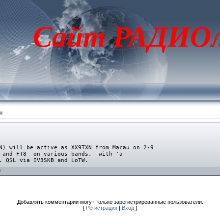
Сайт РАДИОл
u
 will be active as XX9TXN from Macau on 2-9
 and FT8 on various bands, with 'a
. QSL via IV3SKB and LoTW.
0
Добавлять комментарии могут только зарегистрированные пользователи.
[
Регистрация
|
Вход
]