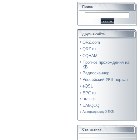
Поиск
Друзья сайта
QRZ.com
QRZ.ru
CQHAM
Прогноз прохождения на
КВ
Радиосканнер
Российский УКВ портал
eQSL
EPC ru
UR5EQF
UA9QCQ
Авторадиоклуб ЕКБ
Статистика