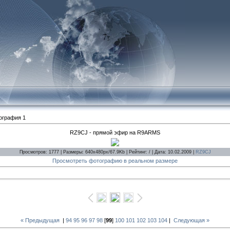
ография 1
RZ9CJ - прямой эфир на R9ARMS
Просмотров: 1777 | Размеры: 640x480px/67.9Kb | Рейтинг: / | Дата: 10.02.2009 |
RZ9CJ
Просмотреть фотографию в реальном размере
« Предыдущая
|
94
95
96
97
98
[
99
]
100
101
102
103
104
|
Следующая »