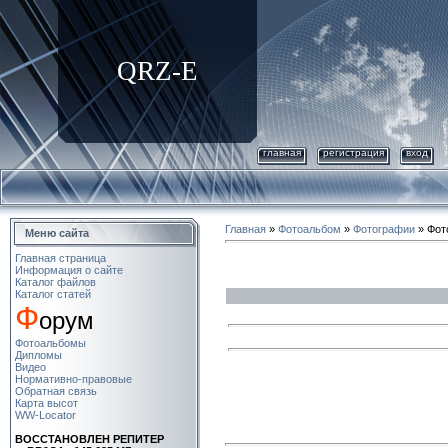
QRZ-E
главная
регистрация
вход
Главная
»
Фотоальбом
»
Фотографии
» Фот
Меню сайта
Главная страница
Информация о сайте
Каталог файлов
Каталог статей
Ф
орум
Фотоальбомы
Дипломы
Видео
Нормативно-правовые
Обратная связь
Карта высот
WW-Locator
ВОСCТАНОВЛЕН РЕПИТЕР