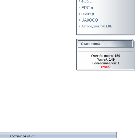
eQSL
EPC ru
UR5EQF
UA9QCQ
Авторадиоклуб ЕКБ
Статистика
Онлайн всего:
150
Гостей:
149
Пользователей:
1
rz9cf2
Хостинг от
uCoz