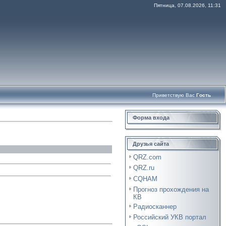
Пятница, 07.08.2026, 11:31
Приветствую Вас
Гость
Форма входа
Друзья сайта
QRZ.com
QRZ.ru
CQHAM
Прогноз прохождения на
КВ
Радиосканнер
Российский УКВ портал