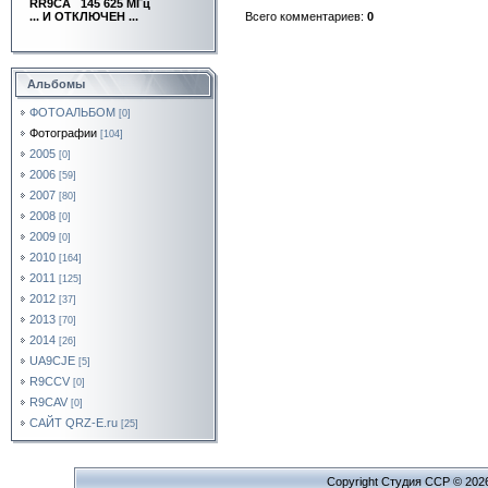
RR9CA
145 625 МГц
... И ОТКЛЮЧЕН ...
Всего комментариев:
0
Альбомы
ФОТОАЛЬБОМ
[0]
Фотографии
[104]
2005
[0]
2006
[59]
2007
[80]
2008
[0]
2009
[0]
2010
[164]
2011
[125]
2012
[37]
2013
[70]
2014
[26]
UA9CJE
[5]
R9CCV
[0]
R9CAV
[0]
САЙТ QRZ-E.ru
[25]
Copyright Cтудия ССР © 202