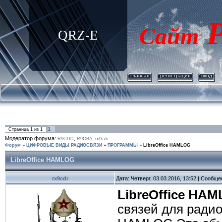
Р
Сайт
QRZ-E
главная
регистрация
вход
1
Страница
1
из
1
Модератор форума:
,
,
R9CDD
R9CBA
rx9cdr
Форум
»
ЦИФРОВЫЕ ВИДЫ РАДИОСВЯЗИ
»
ПРОГРАММЫ
»
LibreOffice HAMLOG
LibreOffice HAMLOG
rx9cdr
Дата: Четверг, 03.03.2016, 13:52 | Сообщ
LibreOffice HA
связей для ради