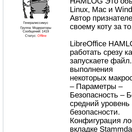
HAMLOG Это обыч
Linux, Mac и Win
Автор признателе
Генералиссимус
своему коту за то
Группа: Модераторы
Сообщений:
1419
Статус:
Offline
LibreOffice HAML
работать срезу к
запускаете файл
выполнения
некоторых макрос
– Параметры –
Безопасность – Б
средний уровень
безопасности.
Конфигурация ло
вкладке Stammda