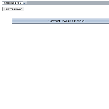
1
Страница
1
из
1
Copyright Cтудия ССР © 2026