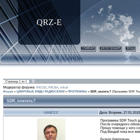
QRZ-E
главная
регистрация
вход
1
Страница
1
из
1
Модератор форума:
,
,
R9CDD
R9CBA
rx9cdr
Форум
»
ЦИФРОВЫЕ ВИДЫ РАДИОСВЯЗИ
»
ПРОГРАММЫ
»
SDR_платить?
(Программа SDR Tou
SDR_платить?
UA9CCC
Дата: Вторник, 27.01.201
Программа SDR Touch дл
После очередного обновл
Прошу помощи у кого со
Под Виндой пока все живе
Будьте бдительны...