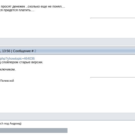
просят денежек ..сколько еще не понял....
я придется платить....
5, 13:56 | Сообщение #
2
ex.php?showtopic=464036
д спойлером старые версии.
 ключиком.
Полевской
ch под Андроид)