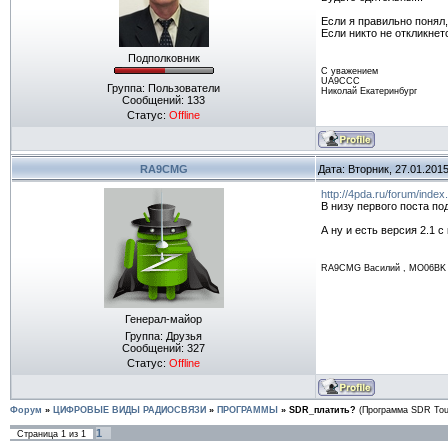
Если я правильно понял, 
Если никто не откликнетс
Подполковник
С уважением
UA9ССС
Группа: Пользователи
Николай Екатеринбург
Сообщений:
133
Статус:
Offline
RA9CMG
Дата: Вторник, 27.01.201
http://4pda.ru/forum/ind
В низу первого поста по
А ну и есть версия 2.1 с
RA9CMG Василий , MO06BK 
Генерал-майор
Группа: Друзья
Сообщений:
327
Статус:
Offline
Форум
»
ЦИФРОВЫЕ ВИДЫ РАДИОСВЯЗИ
»
ПРОГРАММЫ
»
SDR_платить?
(Программа SDR Tou
1
Страница
1
из
1