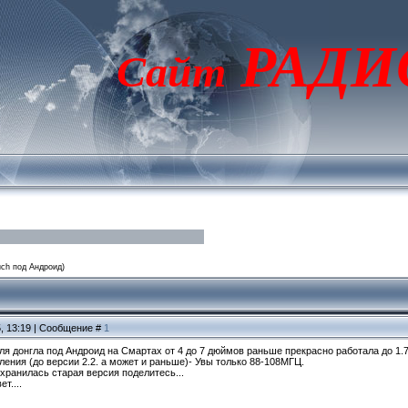
РАДИ
Сайт
ch под Андроид)
5, 13:19 | Сообщение #
1
я донгла под Андроид на Смартах от 4 до 7 дюймов раньше прекрасно работала до 1.
ения (до версии 2.2. а может и раньше)- Увы только 88-108МГЦ.
хранилась старая версия поделитесь...
т....