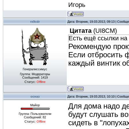
Игорь
rx9cdr
Дата: Вторник, 19.03.2013, 09:13 | Сообщ
Цитата
(
UI8CM
)
Есть ещё ссылки на 
Рекомендую про
Если отбросить ф
каждый винтик об
Генералиссимус
Группа: Модераторы
Сообщений:
1419
Статус:
Offline
осназ
Дата: Вторник, 19.03.2013, 10:10 | Сообщ
Для дома надо де
Майор
будут слушать во
Группа: Пользователи
Сообщений:
82
сидеть в "лопуха
Статус:
Offline