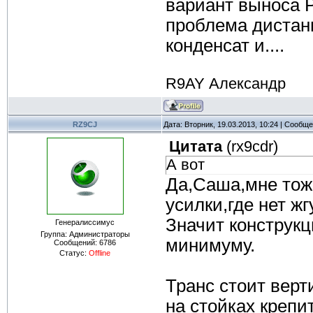
вариант выноса Р
проблема дистанц
конденсат и....
R9AY Александр
RZ9CJ
Дата: Вторник, 19.03.2013, 10:24 | Сообщ
Цитата
(
rx9cdr
)
А вот
Да,Саша,мне тож
усилки,где нет жг
Значит конструкц
Генералиссимус
Группа: Администраторы
минимуму.
Сообщений:
6786
Статус:
Offline
Транс стоит вер
на стойках крепи