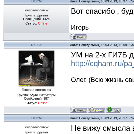
UI8CM
Дата: Понедельник, 18.03.2013, 18:37 | 
Вот спасибо , буд
Генералиссимус
Группа: Друзья
Сообщений:
1424
Статус:
Offline
Игорь
RZ9CF
Дата: Понедельник, 18.03.2013, 19:59 | 
УМ на 2-х ГИ7Б д
http://cqham.ru/p
Олег. (Всю жизнь овц
Генерал-полковник
Группа: Администраторы
Сообщений:
987
Статус:
Offline
UI8CM
Дата: Понедельник, 18.03.2013, 20:17 | 
Не вижу смысла в
Генералиссимус
Группа: Друзья