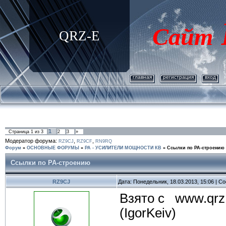
Сайт
QRZ-E
главная
регистрация
вход
1
Страница
1
из
3
2
3
»
Модератор форума:
,
,
RZ9CJ
RZ9CF
RN9RQ
Форум
»
ОСНОВНЫЕ ФОРУМЫ
»
PA - УСИЛИТЕЛИ МОЩНОСТИ КВ
»
Ссылки по РА-строению
Ссылки по РА-строению
RZ9CJ
Дата: Понедельник, 18.03.2013, 15:06 | 
Взято с www.qrz
(IgorKeiv)