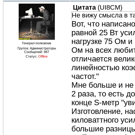
Цитата
(
UI8CM
)
Не вижу смысла в т
Вот, что написан
равной 25 Вт уси
нагрузке 75 Ом и 
Генерал-полковник
Ом на всех люби
Группа: Администраторы
Сообщений:
987
Статус:
Offline
отличается вели
линейностью коэ
частот."
Мне больше и не 
2 раза, то есть д
конце S-метр "уви
Изготовление, на
киловаттного уси
большие разницы