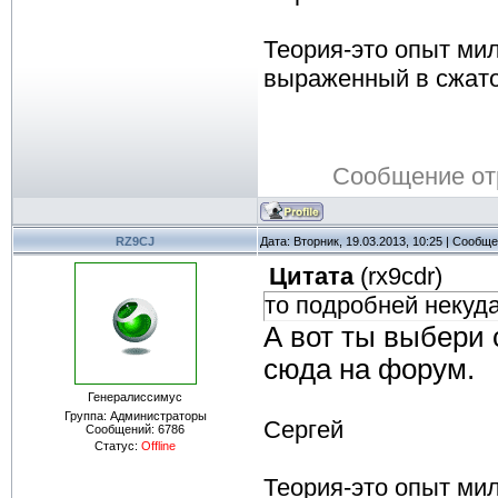
Теория-это опыт ми
выраженный в сжат
Сообщение от
RZ9CJ
Дата: Вторник, 19.03.2013, 10:25 | Сообщ
Цитата
(
rx9cdr
)
то подробней некуд
А вот ты выбери 
сюда на форум.
Генералиссимус
Группа: Администраторы
Сергей
Сообщений:
6786
Статус:
Offline
Теория-это опыт ми