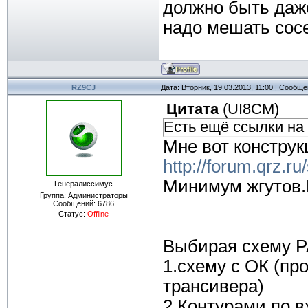
должно быть даже
надо мешать сос
RZ9CJ
Дата: Вторник, 19.03.2013, 11:00 | Сообщ
Цитата
(
UI8CM
)
Есть ещё ссылки на
Мне вот конструк
http://forum.qrz.
Минимум жгутов.
Генералиссимус
Группа: Администраторы
Сообщений:
6786
Статус:
Offline
Выбирая схему Р
1.схему с ОК (пр
трансивера)
2.Контурами по в