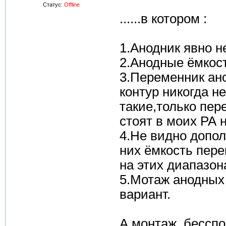
Статус:
Offline
......в котором :
1.Анодник явно не
2.Анодные ёмкост
3.Переменник ан
контур никогда н
такие,только пе
стоят в моих РА 
4.Не видно допол
них ёмкость пер
на этих диапазон
5.Мотаж анодных 
вариант.
А монтаж, бесспор