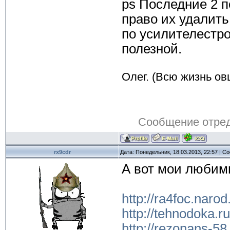
ps Последние 2 
право их удалить.
по усилителестр
полезной.
Олег. (Всю жизнь овц
Сообщение отре
rx9cdr
Дата: Понедельник, 18.03.2013, 22:57 | 
А вот мои любим
http://ra4foc.naro
http://tehnodoka.r
http://rezonans-5