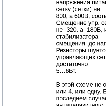
напряжения питан
сетку (сетки) не
800, а 600В, соот
Смещение упр. с
не -320, а -180В
стабилизатора
смещения, до на
Резисторы шунто
управляющих сето
достаточно
5…6Вт.
В этой схеме не 
или 4, или одну. 
последнем случа
антипаразитного 