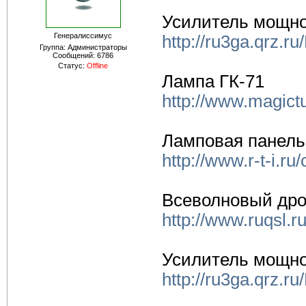
Усилитель мощно
Генералиссимус
http://ru3ga.qrz.r
Группа: Администраторы
Сообщений:
6786
Статус:
Offline
Лампа ГК-71
http://www.magict
Ламповая панель
http://www.r-t-i.r
Всеволновый дро
http://www.ruqsl.r
Усилитель мощно
http://ru3ga.qrz.