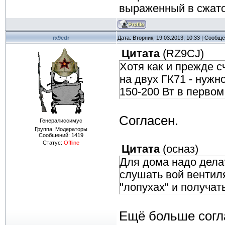
выраженный в сжат
rx9cdr
Дата: Вторник, 19.03.2013, 10:33 | Сообщ
Цитата
(
RZ9CJ
)
Хотя как и прежде с
на двух ГК71 - нужн
150-200 Вт в первом
Согласен.
Генералиссимус
Группа: Модераторы
Сообщений:
1419
Статус:
Offline
Цитата
(
осназ
)
Для дома надо делат
слушать вой вентиля
"лопухах" и получат
Ещё больше согл