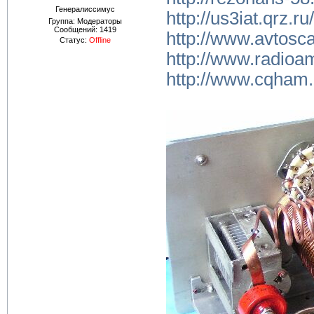
Генералиссимус
http://us3iat.qrz.r
Группа: Модераторы
Сообщений:
1419
http://www.avtosca
Статус:
Offline
http://www.radioam
http://www.cqham