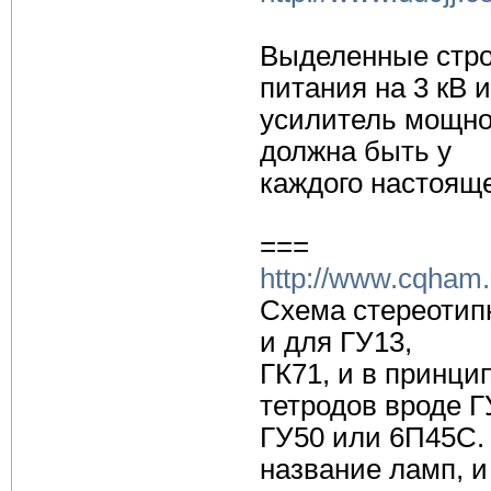
Выделенные стро
питания на 3 кВ и
усилитель мощнос
должна быть у
каждого настоящ
===
http://www.cqham
Схема стереотипн
и для ГУ13,
ГК71, и в принц
тетродов вроде Г
ГУ50 или 6П45С.
название ламп, и