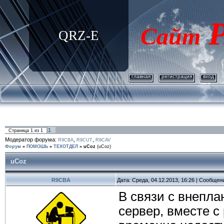
Р
Сайт
QRZ-E
главная
регистрация
вход
1
Страница
1
из
1
Модератор форума:
,
,
R9CBA
R9CUT
R9CAV
Форум
»
ПОМОШЬ
»
ТЕХОТДЕЛ
»
uCoz
(uCoz)
uCoz
R9CBA
Дата: Среда, 04.12.2013, 16:26 | Сообщен
В связи с внепл
сервер, вместе 