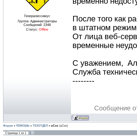
временно недост
Генералиссимус
После того как р
Группа: Администраторы
Сообщений:
2348
в штатном режим
Статус:
Offline
От лица веб-сер
временные неудо
С уважением, А
Служба техничес
--------
Сообщение о
Форум
»
ПОМОШЬ
»
ТЕХОТДЕЛ
»
uCoz
(uCoz)
1
Страница
1
из
1