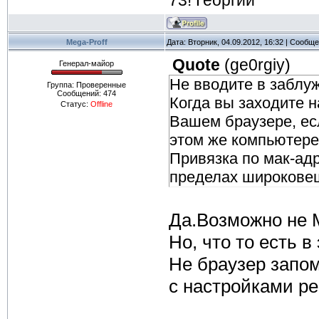
73! Георгий
Mega-Proff
Дата: Вторник, 04.09.2012, 16:32 | Сообщ
Quote
(
ge0rgiy
)
Генерал-майор
Не вводите в заблу
Группа: Проверенные
Сообщений:
474
Когда вы заходите 
Статус:
Offline
Вашем браузере, есл
этом же компьютере,
Привязка по мак-адр
пределах широкове
Да.Возможно не М
Но, что то есть в
Не браузер запо
с настройками ре