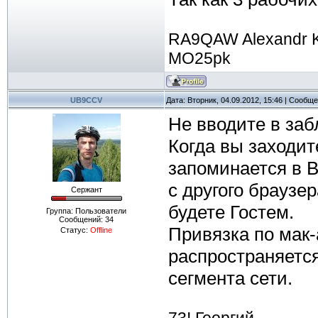
RA9QAW Alexandr 
MO25pk
UB9CCV
Дата: Вторник, 04.09.2012, 15:46 | Сообщ
Не вводите в заб
Когда вы заходи
запоминается в В
с другого браузе
Сержант
будете Гостем.
Группа: Пользователи
Сообщений:
34
Привязка по мак-
Статус:
Offline
распространяетс
сегмента сети.