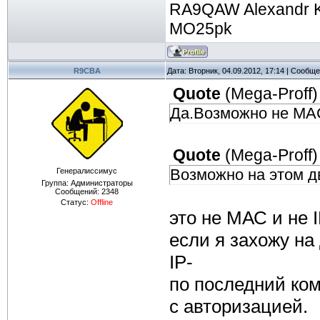
RA9QAW Alexandr 
MO25pk
R9CBA
Дата: Вторник, 04.09.2012, 17:14 | Сообщ
Quote
(
Mega-Proff
)
Да.Возможно не МАС 
Quote
(
Mega-Proff
)
Возможно на этом дв
Генералиссимус
Группа: Администраторы
Сообщений:
2348
Статус:
Offline
это не МАС и не I
если я захожу на
IP-
по последний ком
с авторизацией.