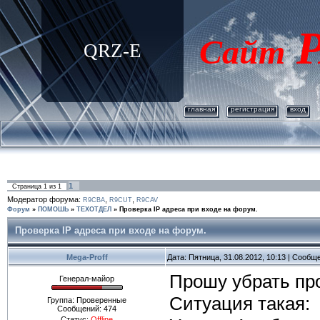
Р
Сайт
QRZ-E
главная
регистрация
вход
1
Страница
1
из
1
Модератор форума:
,
,
R9CBA
R9CUT
R9CAV
Форум
»
ПОМОШЬ
»
ТЕХОТДЕЛ
»
Проверка IP адреса при входе на форум.
Проверка IP адреса при входе на форум.
Mega-Proff
Дата: Пятница, 31.08.2012, 10:13 | Сообщ
Прошу убрать про
Генерал-майор
Ситуация такая:
Группа: Проверенные
Сообщений:
474
Статус:
Offline