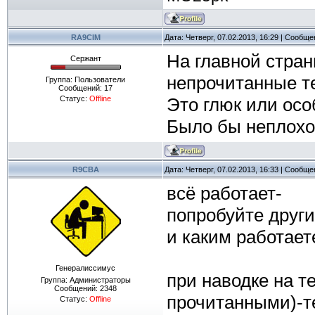
RA9CIM
Дата: Четверг, 07.02.2013, 16:29 | Сообщ
На главной стра
Сержант
непрочитанные т
Группа: Пользователи
Сообщений:
17
Статус:
Offline
Это глюк или осо
Было бы неплохо
R9CBA
Дата: Четверг, 07.02.2013, 16:33 | Сообщ
всё работает-
попробуйте друг
и каким работает
Генералиссимус
при наводке на т
Группа: Администраторы
Сообщений:
2348
прочитанными)-те
Статус:
Offline