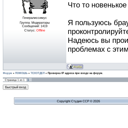
Что то новенько
Генералиссимус
Я пользуюсь брау
Группа: Модераторы
Сообщений:
1419
проконтролируйт
Статус:
Offline
Надеюсь вы про
проблемах с эти
Форум
»
ПОМОШЬ
»
ТЕХОТДЕЛ
»
Проверка IP адреса при входе на форум.
1
Страница
1
из
1
Copyright Cтудия ССР © 2026