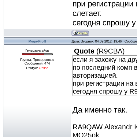
при регистрации 
слетает.
сегодня спрошу 
Mega-Proff
Дата: Вторник, 04.09.2012, 19:46 | Сообщ
Quote
(
R9CBA
)
Генерал-майор
если я захожу на др
Группа: Проверенные
Сообщений:
474
по последний комп в
Статус:
Offline
авторизацией.
при регистрации на 
сегодня спрошу у R
Да именно так.
RA9QAW Alexandr 
MO25pk