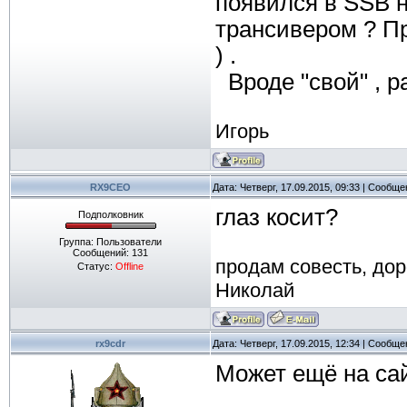
появился в SSB 
трансивером ? Пр
) .
Вроде "свой" , р
Игорь
RX9CEO
Дата: Четверг, 17.09.2015, 09:33 | Сообщ
глаз косит?
Подполковник
Группа: Пользователи
Сообщений:
131
продам совесть, дор
Статус:
Offline
Николай
rx9cdr
Дата: Четверг, 17.09.2015, 12:34 | Сообщ
Может ещё на са