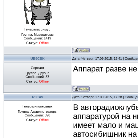
Генералиссимус
Группа: Модераторы
Сообщений:
1419
Статус:
Offline
UB9CBK
Дата: Четверг, 17.09.2015, 12:41 | Сообщ
Аппарат разве не
Сержант
Группа: Друзья
Сообщений:
37
Статус:
Offline
R9CAV
Дата: Четверг, 17.09.2015, 17:28 | Сообщ
В авторадиоклубе
Генерал-полковник
Группа: Администраторы
аппаратурой на н
Сообщений:
898
Статус:
Offline
имеет мало и маш
автосибишник на 