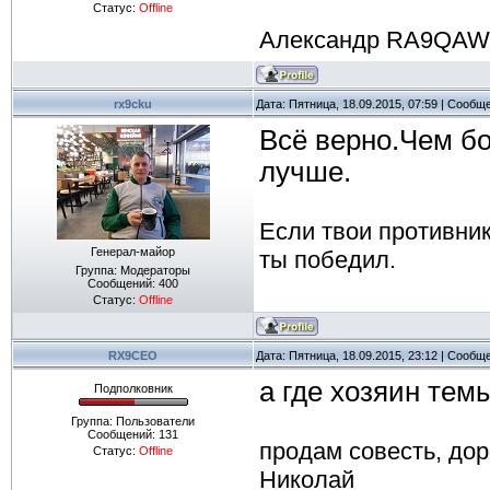
Статус:
Offline
Александр RA9QAW
rx9cku
Дата: Пятница, 18.09.2015, 07:59 | Сообщ
Всё верно.Чем б
лучше.
Если твои противник
Генерал-майор
ты победил.
Группа: Модераторы
Сообщений:
400
Статус:
Offline
RX9CEO
Дата: Пятница, 18.09.2015, 23:12 | Сообщ
а где хозяин тем
Подполковник
Группа: Пользователи
Сообщений:
131
продам совесть, дор
Статус:
Offline
Николай