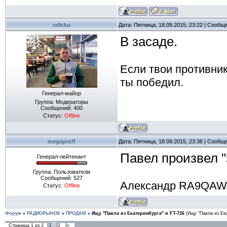
rx9cku
Дата: Пятница, 18.09.2015, 23:22 | Сообщ
В засаде.
Если твои противник
ты победил.
Генерал-майор
Группа: Модераторы
Сообщений:
400
Статус:
Offline
megaproff
Дата: Пятница, 18.09.2015, 23:36 | Сообщ
Павел произвел "
Генерал-лейтенант
Группа: Пользователи
Сообщений:
527
Александр RA9QAW
Статус:
Offline
Форум
»
РАДИОРЫНОК
»
ПРОДАМ
»
Ищу "Павла из Екатеринбурга" и FT-726
(Ищу "Павла из Ек
1
Страница
1
из
2
2
»