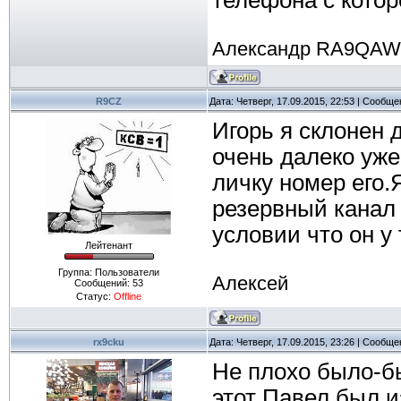
Александр RA9QAW
R9CZ
Дата: Четверг, 17.09.2015, 22:53 | Сообщ
Игорь я склонен 
очень далеко уже
личку номер его.
резервный канал 
условии что он у
Лейтенант
Группа: Пользователи
Алексей
Сообщений:
53
Статус:
Offline
rx9cku
Дата: Четверг, 17.09.2015, 23:26 | Сообщ
Не плохо было-бы
этот Павел был и