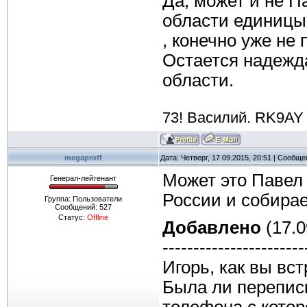
Да, может и не Па
области единицы.
, конечно уже не
Остается надежд
области.
73! Василий. RK9AY
megaproff
Дата: Четверг, 17.09.2015, 20:51 | Сообщ
Может это Павел
Генерал-лейтенант
России и собирае
Группа: Пользователи
Сообщений:
527
Статус:
Offline
Добавлено
(17.0
-----------------------
Игорь, как вы вс
Была ли переписк
телефона с котор