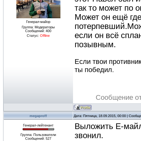
так то может по 
Может он ещё гд
Генерал-майор
потерпевший.Мож
Группа: Модераторы
Сообщений:
400
если он всё спла
Статус:
Offline
позывным.
Если твои противник
ты победил.
Сообщение о
megaproff
Дата: Пятница, 18.09.2015, 00:00 | Сообщ
Выложить Е-майл 
Генерал-лейтенант
звонил.
Группа: Пользователи
Сообщений:
527