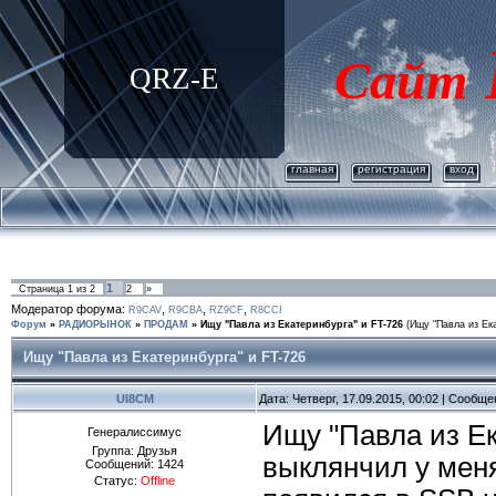
Сайт
QRZ-E
главная
регистрация
вход
1
Страница
1
из
2
2
»
Модератор форума:
,
,
,
R9CAV
R9CBA
RZ9CF
R8CCI
Форум
»
РАДИОРЫНОК
»
ПРОДАМ
»
Ищу "Павла из Екатеринбурга" и FT-726
(Ищу "Павла из Ек
Ищу "Павла из Екатеринбурга" и FT-726
UI8CM
Дата: Четверг, 17.09.2015, 00:02 | Сообщ
Ищу "Павла из Ек
Генералиссимус
Группа: Друзья
выклянчил у меня
Сообщений:
1424
Статус:
Offline