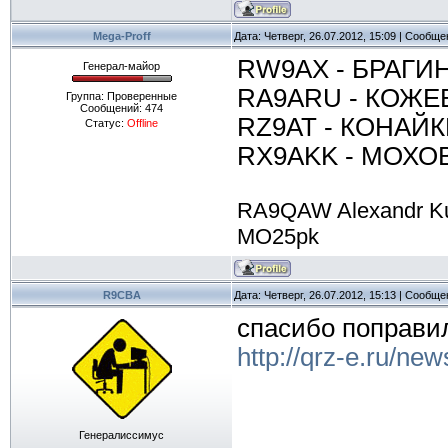
Mega-Proff
Дата: Четверг, 26.07.2012, 15:09 | Сообщ
RW9AX - БРАГИН
Генерал-майор
RA9ARU - КОЖЕВ
Группа: Проверенные
Сообщений:
474
RZ9AT - КОНАЙК
Статус:
Offline
RX9AKK - МОХОВ
RA9QAW Alexandr K
MO25pk
R9CBA
Дата: Четверг, 26.07.2012, 15:13 | Сообщ
спасибо поправи
http://qrz-e.ru/new
Генералиссимус