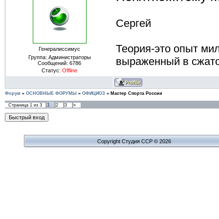
Сергей
Теория-это опыт ми
Генералиссимус
Группа: Администраторы
выраженный в сжат
Сообщений:
6786
Статус:
Offline
Форум
»
ОСНОВНЫЕ ФОРУМЫ
»
ОФИЦИОЗ
»
Мастер Спорта России
1
Страница
1
из
3
2
3
»
Copyright Cтудия ССР © 2026