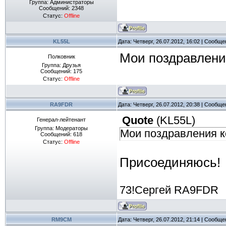
Группа: Администраторы
Сообщений:
2348
Статус:
Offline
KL55L
Дата: Четверг, 26.07.2012, 16:02 | Сообщ
Мои поздравления
Полковник
Группа: Друзья
Сообщений:
175
Статус:
Offline
RA9FDR
Дата: Четверг, 26.07.2012, 20:38 | Сообщ
Quote
(
KL55L
)
Генерал-лейтенант
Группа: Модераторы
Мои поздравления ко
Сообщений:
618
Статус:
Offline
Присоединяюсь!
73!Сергей RA9FDR
RM9CM
Дата: Четверг, 26.07.2012, 21:14 | Сообщ