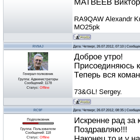
МАТВЕЕВ Виктор
RA9QAW Alexandr K
MO25pk
RV9AJ
Дата: Четверг, 26.07.2012, 07:10 | Сообщ
Доброе утро!
Присоединяюсь к
Теперь вся кома
Генерал-полковник
Группа: Администраторы
Сообщений:
1178
Статус:
Offline
73&GL! Sergey.
RC9F
Дата: Четверг, 26.07.2012, 08:35 | Сообщ
Искренне рад за к
Подполковник
Поздравляю!!!
Группа: Пользователи
Сообщений:
118
Наконец то и у н
Статус:
Offline