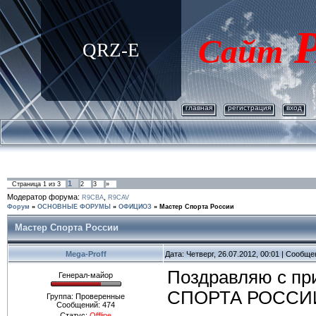
Р
Сайт
QRZ-E
главная
регистрация
вход
1
Страница
1
из
3
2
3
»
Модератор форума:
,
R9CBA
R9CAV
Форум
»
ОСНОВНЫЕ ФОРУМЫ
»
ОФИЦИОЗ
»
Мастер Спорта России
Мастер Спорта России
Mega-Proff
Дата: Четверг, 26.07.2012, 00:01 | Сообщ
Поздравляю с п
Генерал-майор
СПОРТА РОССИ
Группа: Проверенные
Сообщений:
474
Статус:
Offline