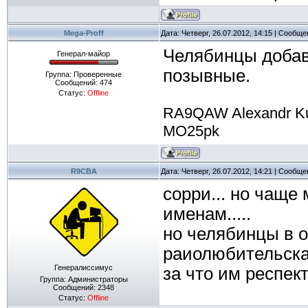
Mega-Proff
Дата: Четверг, 26.07.2012, 14:15 | Сообщ
Челябинцы добавя
Генерал-майор
позывные.
Группа: Проверенные
Сообщений:
474
Статус:
Offline
RA9QAW Alexandr K
MO25pk
R9CBA
Дата: Четверг, 26.07.2012, 14:21 | Сообщ
сорри... но чаще
именам.....
но челябинцы в о
раиолюбительска
Генералиссимус
за что им респект !
Группа: Администраторы
Сообщений:
2348
Статус:
Offline