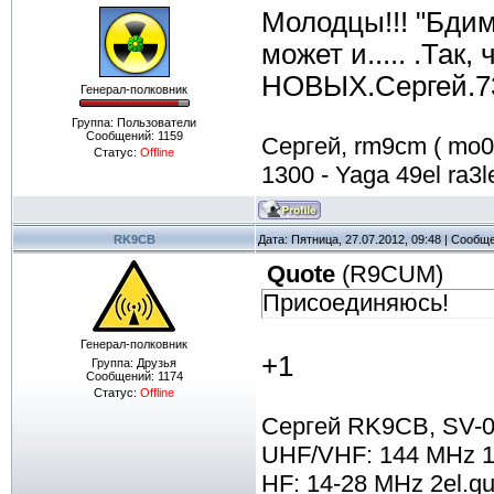
Молодцы!!! "Бдим
может и..... .Так
НОВЫХ.Сергей.7
Генерал-полковник
Группа: Пользователи
Сообщений:
1159
Сергей, rm9cm ( mo07b
Статус:
Offline
1300 - Yaga 49el ra3le
RK9CB
Дата: Пятница, 27.07.2012, 09:48 | Сообщ
Quote
(
R9CUM
)
Присоединяюсь!
Генерал-полковник
+1
Группа: Друзья
Сообщений:
1174
Статус:
Offline
Сергей RK9CB, SV-0
UHF/VHF: 144 MHz 13
HF: 14-28 MHz 2el.qu