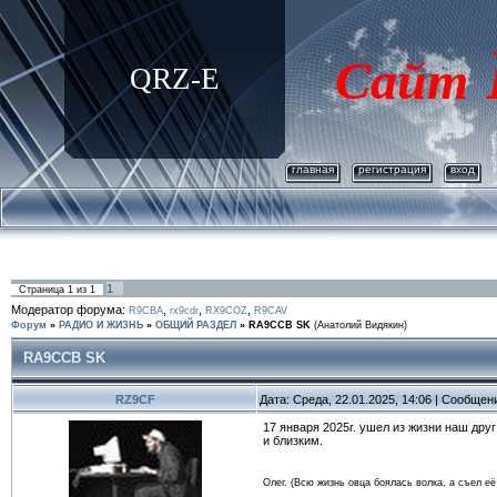
Сайт
QRZ-E
главная
регистрация
вход
1
Страница
1
из
1
Модератор форума:
,
,
,
R9CBA
rx9cdr
RX9COZ
R9CAV
Форум
»
РАДИО И ЖИЗНЬ
»
ОБЩИЙ РАЗДЕЛ
»
RA9CCB SK
(Анатолий Видякин)
RA9CCB SK
RZ9CF
Дата: Среда, 22.01.2025, 14:06 | Сообщен
17 января 2025г. ушел из жизни наш др
и близким.
Олег. (Всю жизнь овца боялась волка, а съел её