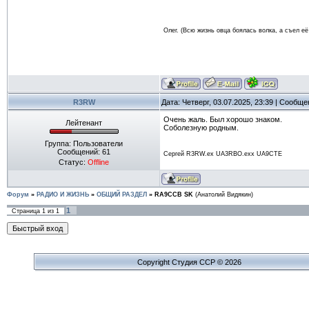
Олег. (Всю жизнь овца боялась волка, а съел её
R3RW
Дата: Четверг, 03.07.2025, 23:39 | Сообщ
Очень жаль. Был хорошо знаком.
Лейтенант
Соболезную родным.
Группа: Пользователи
Сообщений:
61
Сергей R3RW.ex UA3RBO.exx UA9CTE
Статус:
Offline
Форум
»
РАДИО И ЖИЗНЬ
»
ОБЩИЙ РАЗДЕЛ
»
RA9CCB SK
(Анатолий Видякин)
1
Страница
1
из
1
Copyright Cтудия ССР © 2026