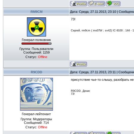
RM9CM
Дата: Среда, 27.11.2013, 23:10 | Сообщен
73!
Сергей, rm9cm ( mo07bf ; sv42) IC-9100 ; 144 - 17
Генерал-полковник
Группа: Пользователи
Сообщений:
1159
Статус:
Offline
R9CDD
Дата: Среда, 27.11.2013, 23:11 | Сообщен
присутствие чье-то слышу, разобрать не
R9CDD, Денис
73!
Генерал-лейтенант
Группа: Модераторы
Сообщений:
714
Статус:
Offline