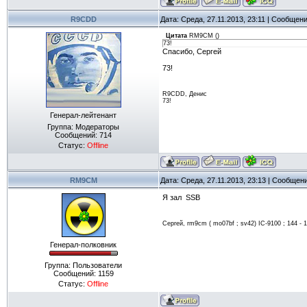
R9CDD
Дата: Среда, 27.11.2013, 23:11 | Сообщен
Цитата
RM9CM
(
)
73!
Спасибо, Сергей
73!
R9CDD, Денис
73!
Генерал-лейтенант
Группа: Модераторы
Сообщений:
714
Статус:
Offline
RM9CM
Дата: Среда, 27.11.2013, 23:13 | Сообщен
Я зал SSB
Сергей, rm9cm ( mo07bf ; sv42) IC-9100 ; 144 - 17
Генерал-полковник
Группа: Пользователи
Сообщений:
1159
Статус:
Offline