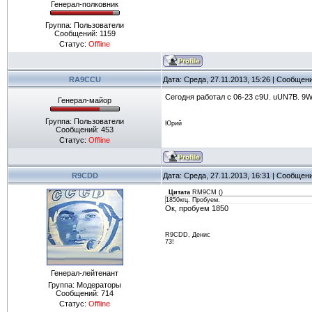
Генерал-полковник
Группа: Пользователи
Сообщений:
1159
Статус:
Offline
RA9CCU
Дата: Среда, 27.11.2013, 15:26 | Сообщен
Cегодня работал с 06-23 с9U. uUN7B. 9W
Генерал-майор
Группа: Пользователи
Юрий
Сообщений:
453
Статус:
Offline
R9CDD
Дата: Среда, 27.11.2013, 16:31 | Сообщен
Цитата
RM9CM
(
)
1850кгц. Пробуем.
Ок, пробуем 1850
R9CDD, Денис
73!
Генерал-лейтенант
Группа: Модераторы
Сообщений:
714
Статус:
Offline