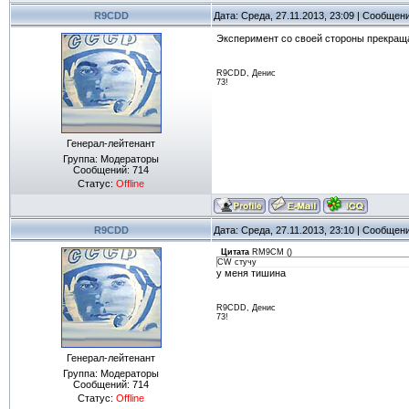
R9CDD
Дата: Среда, 27.11.2013, 23:09 | Сообщен
Эксперимент со своей стороны прекраща
R9CDD, Денис
73!
Генерал-лейтенант
Группа: Модераторы
Сообщений:
714
Статус:
Offline
R9CDD
Дата: Среда, 27.11.2013, 23:10 | Сообщен
Цитата
RM9CM
(
)
CW cтучу
у меня тишина
R9CDD, Денис
73!
Генерал-лейтенант
Группа: Модераторы
Сообщений:
714
Статус:
Offline