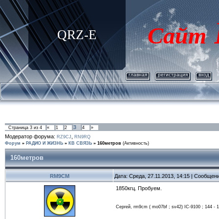
Сайт
QRZ-E
главная
регистрация
вход
3
Страница
3
из
4
«
1
2
4
»
Модератор форума:
,
RZ9CJ
RN9RQ
Форум
»
РАДИО И ЖИЗНЬ
»
КВ СВЯЗЬ
»
160метров
(Активность)
160метров
RM9CM
Дата: Среда, 27.11.2013, 14:15 | Сообщен
1850кгц. Пробуем.
Сергей, rm9cm ( mo07bf ; sv42) IC-9100 ; 144 - 17