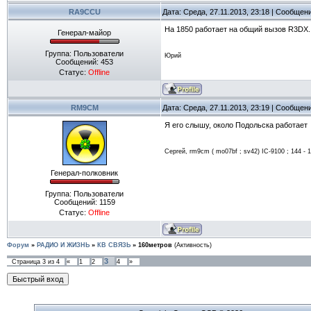
RA9CCU
Дата: Среда, 27.11.2013, 23:18 | Сообщен
На 1850 работает на общий вызов R3DX.
Генерал-майор
Группа: Пользователи
Юрий
Сообщений:
453
Статус:
Offline
RM9CM
Дата: Среда, 27.11.2013, 23:19 | Сообщен
Я его слышу, около Подольска работает
Сергей, rm9cm ( mo07bf ; sv42) IC-9100 ; 144 - 17
Генерал-полковник
Группа: Пользователи
Сообщений:
1159
Статус:
Offline
Форум
»
РАДИО И ЖИЗНЬ
»
КВ СВЯЗЬ
»
160метров
(Активность)
3
Страница
3
из
4
«
1
2
4
»