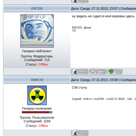
R9CDD
Дата: Среда, 27.11.2013, 23:07 | Сообщен
ну видать не годится моя веревка здесь
R9CDD, Денис
73!
Генерал-лейтенант
Группа: Модераторы
Сообщений:
714
Статус:
Offline
RM9CM
Дата: Среда, 27.11.2013, 23:08 | Сообщен
CW cтучу
Сергей, rm9cm ( mo07bf ; sv42) IC-9100 ; 144 - 17
Генерал-полковник
Группа: Пользователи
Сообщений:
1159
Статус:
Offline