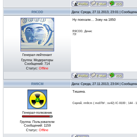
R9CDD
Дата: Среда, 27.11.2013, 23:01 | Сообщен
Ну поехали.... Зову на 1850
R9CDD, Денис
73!
Генерал-лейтенант
Группа: Модераторы
Сообщений:
714
Статус:
Offline
RM9CM
Дата: Среда, 27.11.2013, 23:04 | Сообщен
Тишина.
Сергей, rm9cm ( mo07bf ; sv42) IC-9100 ; 144 - 17
Генерал-полковник
Группа: Пользователи
Сообщений:
1159
Статус:
Offline