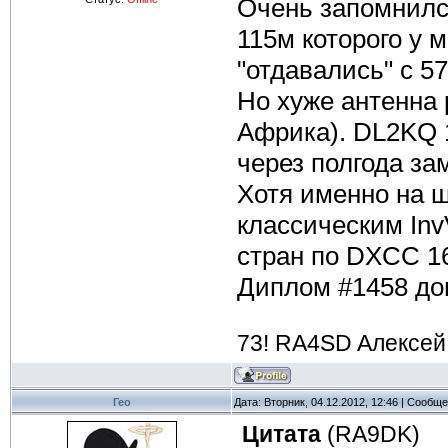
Очень запомнилс
115м которого у 
"отдавались" с 57
Но хуже антенна 
Африка). DL2KQ 1
через полгода за
Хотя именно на 
классическим Inv
стран по DXCC 1
Диплом #1458 дом
73! RA4SD Aлексе
Гео
Дата: Вторник, 04.12.2012, 12:46 | Сообщ
Цитата
(
RA9DK
)