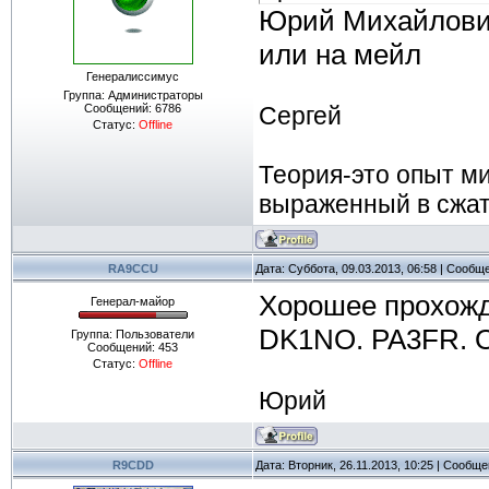
Юрий Михайлович
или на мейл
Генералиссимус
Группа: Администраторы
Сообщений:
6786
Сергей
Статус:
Offline
Теория-это опыт м
выраженный в сжа
RA9CCU
Дата: Суббота, 09.03.2013, 06:58 | Сообщ
Хорошее прохожд
Генерал-майор
DK1NO. PA3FR. 
Группа: Пользователи
Сообщений:
453
Статус:
Offline
Юрий
R9CDD
Дата: Вторник, 26.11.2013, 10:25 | Сообщ