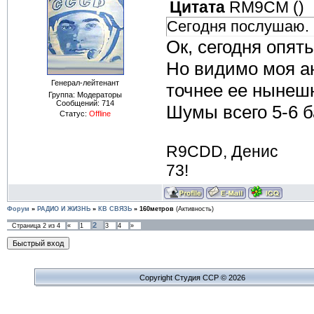
Цитата
RM9CM
(
)
Сегодня послушаю.
Ок, сегодня опят
Но видимо моя ан
Генерал-лейтенант
точнее ее нынеш
Группа: Модераторы
Сообщений:
714
Шумы всего 5-6 б
Статус:
Offline
R9CDD, Денис
73!
Форум
»
РАДИО И ЖИЗНЬ
»
КВ СВЯЗЬ
»
160метров
(Активность)
2
Страница
2
из
4
«
1
3
4
»
Copyright Cтудия ССР © 2026