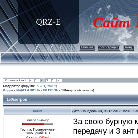
Сайт
QRZ-E
главная
регистрация
вход
2
Страница
2
из
4
«
1
3
4
»
Модератор форума:
,
RZ9CJ
RN9RQ
Форум
»
РАДИО И ЖИЗНЬ
»
КВ СВЯЗЬ
»
160метров
(Активность)
160метров
ra4sd
Дата: Понедельник, 03.12.2012, 15:31 | 
За свою бурную м
Генерал-майор
передачу и 3 ант 
Группа: Проверенные
Сообщений:
451
Статус:
Offline