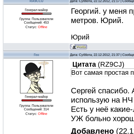
RA9CCU
Дата: Суббота, 22.12.2012, 21:17 | Сообщ
Георгий. у меня 
Генерал-майор
метров. Юрий.
Группа: Пользователи
Сообщений:
453
Статус:
Offline
Юрий
Гео
Дата: Суббота, 22.12.2012, 21:37 | Сообщ
Цитата
(
RZ9CJ
)
Вот самая простая 
Сергей спасибо. 
Генерал-майор
использую на НЧ
Группа: Пользователи
Есть у неё какие
Сообщений:
314
Статус:
Offline
УЖ больно хорош
Добавлено
(22.1