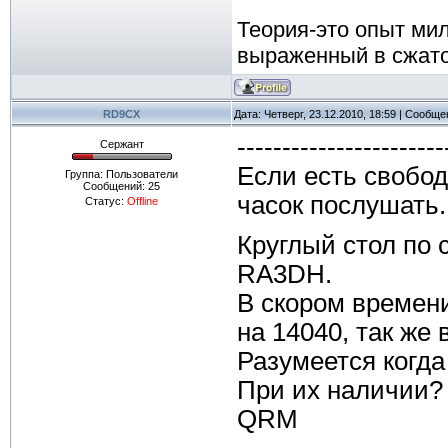
Теория-это опыт ми
выраженный в сжат
RD9CX
Дата: Четверг, 23.12.2010, 18:59 | Сообщ
-----------------------
Сержант
Если есть свобод
Группа: Пользователи
Сообщений:
25
часок послушать.
Статус:
Offline
Круглый стол по 
RA3DH.
В скором времен
на 14040, так же в
Разумеется когда
При их наличии? 
QRM