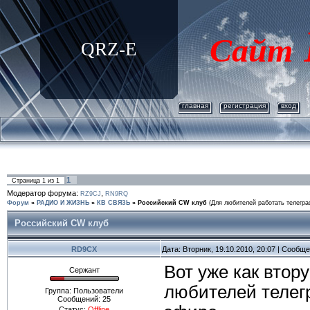
Сайт
QRZ-E
главная
регистрация
вход
1
Страница
1
из
1
Модератор форума:
,
RZ9CJ
RN9RQ
Форум
»
РАДИО И ЖИЗНЬ
»
КВ СВЯЗЬ
»
Российский CW клуб
(Для любителей работать телегр
Российский CW клуб
RD9CX
Дата: Вторник, 19.10.2010, 20:07 | Сообщ
Вот уже как втор
Сержант
любителей телег
Группа: Пользователи
Сообщений:
25
Статус:
Offline