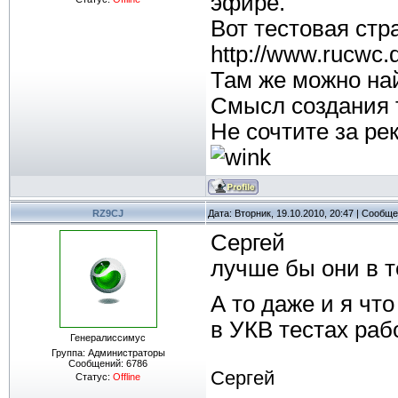
эфире.
Вот тестовая стр
http://www.rucwc.q
Там же можно най
Смысл создания т
Не сочтите за р
RZ9CJ
Дата: Вторник, 19.10.2010, 20:47 | Сообщ
Сергей
лучше бы они в т
А то даже и я что 
в УКВ тестах ра
Генералиссимус
Группа: Администраторы
Сообщений:
6786
Сергей
Статус:
Offline