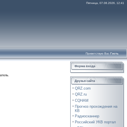
Пятница, 07.08.2026, 12:41
Приветствую Вас
Гость
Форма входа
атель.
Друзья сайта
QRZ.com
QRZ.ru
CQHAM
Прогноз прохождения на
КВ
Радиосканнер
Российский УКВ портал