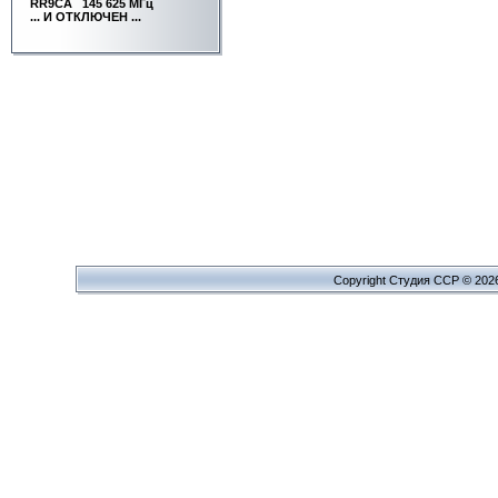
RR9CA
145 625 МГц
... И ОТКЛЮЧЕН ...
Copyright Cтудия ССР © 202