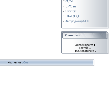
eQSL
EPC ru
UR5EQF
UA9QCQ
Авторадиоклуб ЕКБ
Статистика
Онлайн всего:
1
Гостей:
1
Пользователей:
0
Хостинг от
uCoz