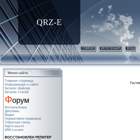
QRZ-E
главная
регистрация
вход
Меню сайта
Главная страница
Гостя
Информация о сайте
Каталог файлов
Каталог статей
Ф
орум
Фотоальбомы
Дипломы
Видео
Нормативно-правовые
Обратная связь
Карта высот
WW-Locator
ВОСCТАНОВЛЕН РЕПИТЕР