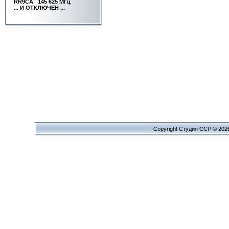
RR9CA
145 625 МГц
... И ОТКЛЮЧЕН ...
Copyright Cтудия ССР © 202