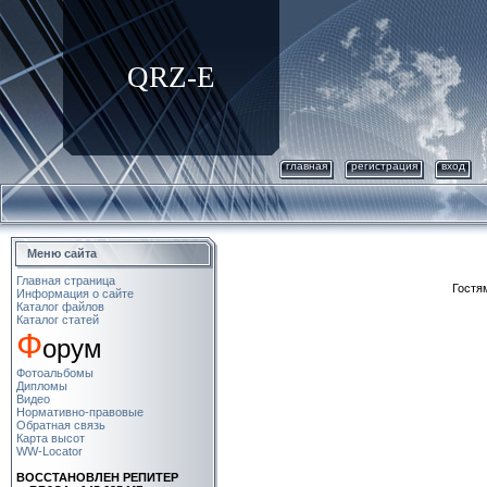
QRZ-E
главная
регистрация
вход
Меню сайта
Главная страница
Гостя
Информация о сайте
Каталог файлов
Каталог статей
Ф
орум
Фотоальбомы
Дипломы
Видео
Нормативно-правовые
Обратная связь
Карта высот
WW-Locator
ВОСCТАНОВЛЕН РЕПИТЕР