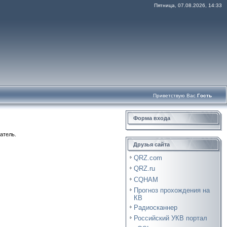
Пятница, 07.08.2026, 14:33
Приветствую Вас
Гость
Форма входа
атель.
Друзья сайта
QRZ.com
QRZ.ru
CQHAM
Прогноз прохождения на
КВ
Радиосканнер
Российский УКВ портал