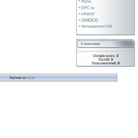
eQSL
EPC ru
UR5EQF
UA9QCQ
Авторадиоклуб ЕКБ
Статистика
Онлайн всего:
3
Гостей:
3
Пользователей:
0
Хостинг от
uCoz