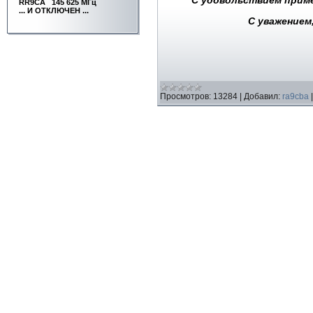
RR9CA
145 625 МГц
... И ОТКЛЮЧЕН ...
С уважением
Просмотров:
13284
|
Добавил:
ra9cba