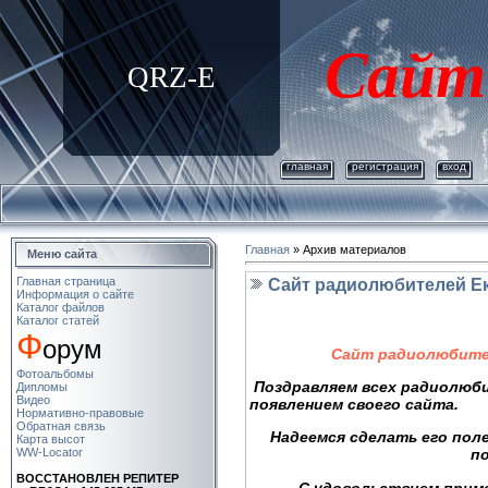
Сайт
QRZ-E
главная
регистрация
вход
Главная
»
Архив материалов
Меню сайта
Главная страница
Сайт радиолюбителей Ек
Информация о сайте
Каталог файлов
Каталог статей
Ф
орум
Сайт радиолюбител
Фотоальбомы
Поздравляем всех радиолюб
Дипломы
Видео
появлением своего сайта.
Нормативно-правовые
Обратная связь
Надеемся сделать его пол
Карта высот
WW-Locator
п
ВОСCТАНОВЛЕН РЕПИТЕР
С удовольствием прим