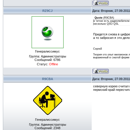
RZ9CJ
Дата: Вторник, 27.09.201
Quote
(
R9CBA
)
в чечне есть радиолюбители
несколько QSO QSL
Придется снова в цифре 
а то забросил я это дело
Сергей
Генералиссимус
Теория-это опыт миллионов 
Группа: Администраторы
выраженный в сжатой форме
Сообщений:
6786
Статус:
Offline
R9CBA
Дата: Вторник, 27.09.201
северную корею считал
пермский край пересчит
Генералиссимус
Группа: Администраторы
Сообщений:
2348