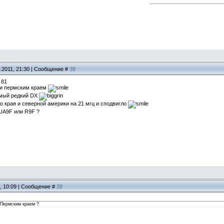
.2011, 21:30 | Сообщение #
38
 81
 и пермским краем
амый редкий DX
о края и северной америки на 21 мгц и сподвигло
 UA9F или R9F ?
1, 10:09 | Сообщение #
39
 Пермским краем ?