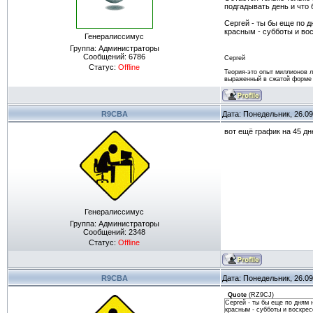
подгадывать день и что
Сергей - ты бы еще по 
красным - субботы и во
Генералиссимус
Группа: Администраторы
Сообщений:
6786
Сергей
Статус:
Offline
Теория-это опыт миллионов 
выраженный в сжатой форме
R9CBA
Дата: Понедельник, 26.09
вот ещё график на 45 д
Генералиссимус
Группа: Администраторы
Сообщений:
2348
Статус:
Offline
R9CBA
Дата: Понедельник, 26.09
Quote
(
RZ9CJ
)
Сергей - ты бы еще по дням 
красным - субботы и воскре