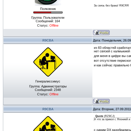
За связь без брака! R9CRR
Полковник
Группа: Пользователи
Сообщений:
164
Статус:
Offline
R9CBA
Дата: Понедельник, 26.09
из 83 областей сработал
нет связей с калмыкией
для меня в цифре вы с
вот отсутствие пермског
и как сейчас правильно
Генералиссимус
Группа: Администраторы
Сообщений:
2348
Статус:
Offline
R9CBA
Дата: Вторник, 27.09.201
Quote
(
RZ9CJ
)
А что за прикол с Японией и
с одним DX разобрались