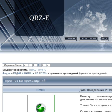
QRZ-E
главная
регистрация
вход
3
Страница
3
из
4
«
1
2
4
»
Модератор форума:
,
RZ9CJ
RN9RQ
Форум
»
РАДИО И ЖИЗНЬ
»
КВ СВЯЗЬ
»
прогноз кв прохождений
(прогноз кв прохождений)
прогноз кв прохождений
RZ9CJ
Дата: Понедельник, 26.09
Было тут ..... попал я од
диапазоны - кого позовеш
Только ВЧ - это днем - а 
Остается только только 