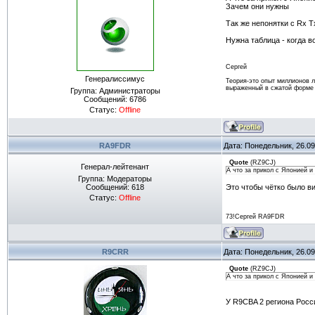
Зачем они нужны
Так же непонятки с Rx T
Нужна таблица - когда 
Сергей
Генералиссимус
Теория-это опыт миллионов 
выраженный в сжатой форме
Группа: Администраторы
Сообщений:
6786
Статус:
Offline
RA9FDR
Дата: Понедельник, 26.09
Quote
(
RZ9CJ
)
Генерал-лейтенант
А что за прикол с Японией 
Группа: Модераторы
Сообщений:
618
Это чтобы чётко было в
Статус:
Offline
73!Сергей RA9FDR
R9CRR
Дата: Понедельник, 26.09
Quote
(
RZ9CJ
)
А что за прикол с Японией и
У R9CBA 2 региона Росс