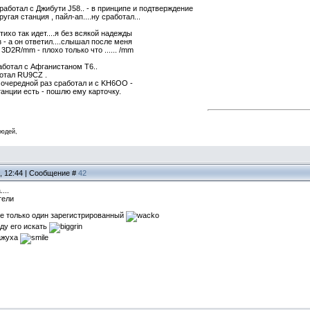
работал с Джибути J58.. - в принципе и подтверждение
ругая станция , пайл-ап....ну сработал...
тихо так идет....я без всякой надежды
з - а он ответил....слышал после меня
D2R/mm - плохо только что ...... /mm
аботал с Афганистаном T6..
отал RU9CZ .
 очередной раз сработал и с KH6OO -
танции есть - пошлю ему карточку.
людей,
1, 12:44 | Сообщение #
42
...
тели
ре только один зарегистрированный
ду его искать
важуха