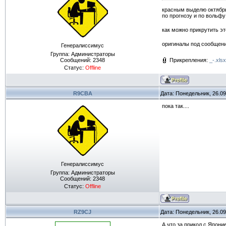
красным выделю октябр
по прогнозу и по вольф
как можно прикрутить э
оригиналы под сообще
Генералиссимус
Группа: Администраторы
Сообщений:
2348
Прикрепления:
_-.xlsx
Статус:
Offline
R9CBA
Дата: Понедельник, 26.09
пока так....
Генералиссимус
Группа: Администраторы
Сообщений:
2348
Статус:
Offline
RZ9CJ
Дата: Понедельник, 26.09
А что за прикол с Япон