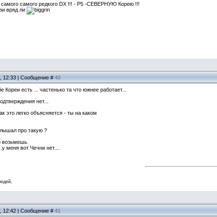
самого самого редкого DX !!! - P5 -СЕВЕРНУЮ Корею !!!
зи вряд ли
1, 12:33 | Сообщение #
40
бе Кореи есть ... частенько та что южнее работает...
одтверждения нет...
ак это легко объясняется - ты на каком
слышал про такую ?
о возьмешь.
.у меня вот Чечни нет....
людей,
1, 12:42 | Сообщение #
41