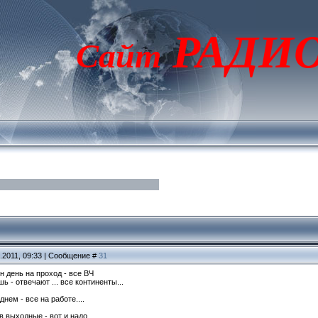
РАДИ
Сайт
.2011, 09:33 | Сообщение #
31
ин день на проход - все ВЧ
ь - отвечают ... все континенты...
днем - все на работе....
в выходные - вот и надо