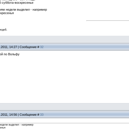
 б суббота-воскресенье
дням недели выделил - например
скресенья
людей,
.2011, 14:27 | Сообщение #
32
ней по Вольфу
.2011, 14:56 | Сообщение #
33
недели выделил - например
сенья