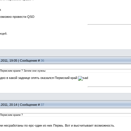
x
возможно провести QSO
людей,
.2011, 19:05 | Сообщение #
36
и Пермским краем ? Зачем они нужны
идно в какой заднице опять оказался Пермский край
.2011, 20:14 | Сообщение #
37
 Пермским краем ?
ии несработаны по epc-один из них Пермь. Вот и высчитывает возможность.