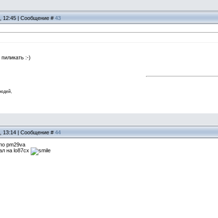
1, 12:45 | Сообщение #
43
пиликать :-)
людей,
1, 13:14 | Сообщение #
44
 по pm29va
ал на lo87cx