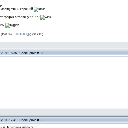
ь-
у месяц очень хороший
тот график в таблицу??????
нием
·
0074609.jpg
(15.8 Kb)
(30.7 Kb)
.2011, 15:35 | Сообщение #
34
.2011, 17:41 | Сообщение #
35
ией и Пермским краем ?