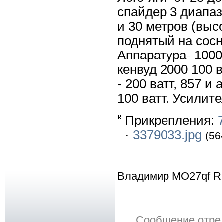
спайдер 3 диапаз
и 30 метров (высо
поднятый на сосн
Аппаратура- 1000 
кенвуд 2000 100 в
- 200 ватт, 857 и
100 ватт. Усилите
Прикрепления:
·
3379033.jpg
(56
Владимир MO27qf R
Сообщение отре