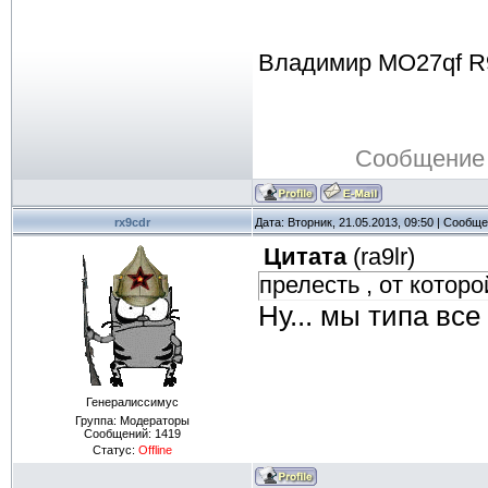
Владимир MO27qf R
Сообщение
rx9cdr
Дата: Вторник, 21.05.2013, 09:50 | Сообщ
Цитата
(
ra9lr
)
прелесть , от которо
Ну... мы типа вс
Генералиссимус
Группа: Модераторы
Сообщений:
1419
Статус:
Offline