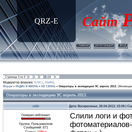
Р
Сайт
QRZ-E
главная
регистрация
вход
3
Страница
3
из
4
«
1
2
4
»
Модератор форума:
,
RZ9CJ
RN9RQ
Форум
»
РАДИО И ЖИЗНЬ
»
КВ СВЯЗЬ
»
Операторы в экспедицию 9С апрель 2013.
(Желающие 
Операторы в экспедицию 9С апрель 2013.
ra9lr
Дата: Воскресенье, 28.04.2013, 15:09 | 
Слили логи и фот
Генерал-лейтенант
фотоматериалов- 
Группа: Пользователи
Сообщений:
671
Статус:
Offline