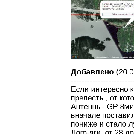
Добавлено
(20.0
-----------------------
Если интересно к
прелесть , от ко
Антенны- GP 8ми 
вначале поставил
пониже и стало л
Лого-яги от 28 д