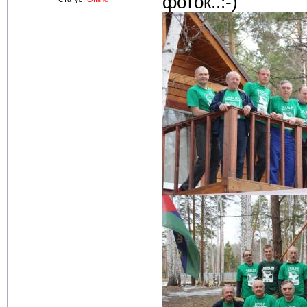
фоток..:-)