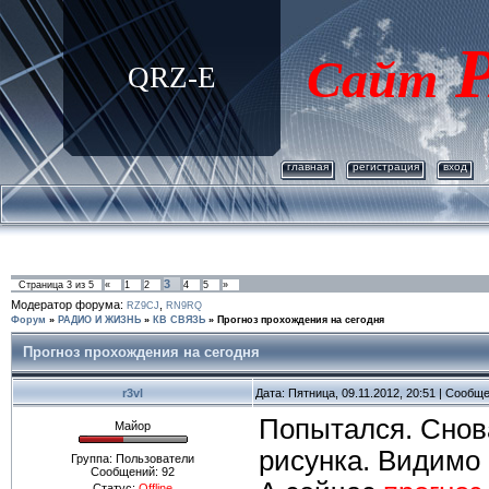
Р
Сайт
QRZ-E
главная
регистрация
вход
3
Страница
3
из
5
«
1
2
4
5
»
Модератор форума:
,
RZ9CJ
RN9RQ
Форум
»
РАДИО И ЖИЗНЬ
»
КВ СВЯЗЬ
»
Прогноз прохождения на сегодня
Прогноз прохождения на сегодня
r3vl
Дата: Пятница, 09.11.2012, 20:51 | Сообщ
Попытался. Снов
Майор
рисунка. Видимо 
Группа: Пользователи
Сообщений:
92
Статус:
Offline