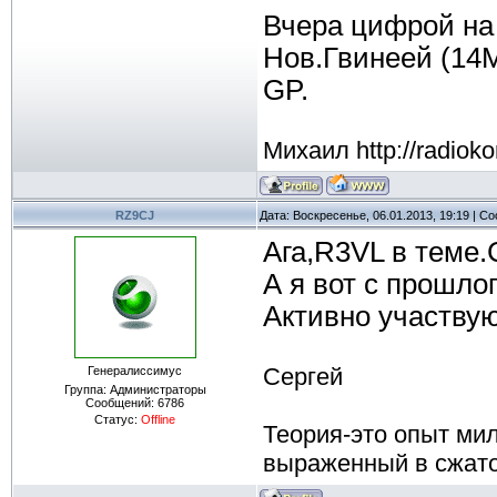
Вчера цифрой на 
Нов.Гвинеей (14М
GP.
Михаил http://radioko
RZ9CJ
Дата: Воскресенье, 06.01.2013, 19:19 | 
Ага,R3VL в теме
А я вот с прошлог
Активно участву
Сергей
Генералиссимус
Группа: Администраторы
Сообщений:
6786
Статус:
Offline
Теория-это опыт ми
выраженный в сжат