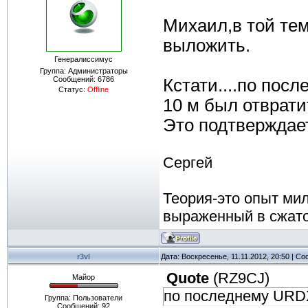
Михаил,в той тем
выложить.
Генералиссимус
Группа: Администраторы
Сообщений:
6786
Кстати....по пос
Статус:
Offline
10 м был отврати
Это подтверждае
Сергей
Теория-это опыт ми
выраженный в сжат
r3vl
Дата: Воскресенье, 11.11.2012, 20:50 | С
Quote
(
RZ9CJ
)
Майор
по последнему URD
Группа: Пользователи
Сообщений:
92