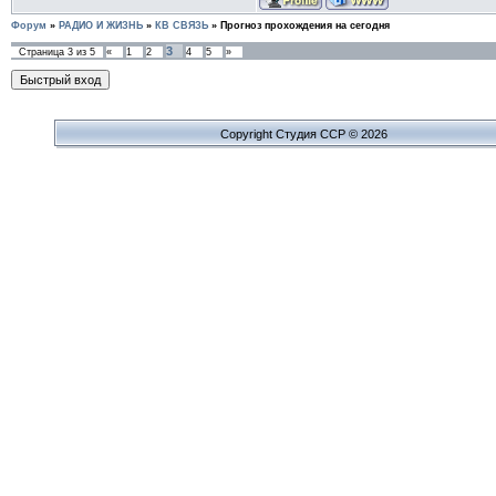
Форум
»
РАДИО И ЖИЗНЬ
»
КВ СВЯЗЬ
»
Прогноз прохождения на сегодня
3
Страница
3
из
5
«
1
2
4
5
»
Copyright Cтудия ССР © 2026