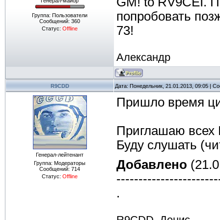
GM! to RV9CEI. П
Генерал-майор
попробовать поз
Группа: Пользователи
Сообщений:
360
73!
Статус:
Offline
Александр
R9CDD
Дата: Понедельник, 21.01.2013, 09:05 | 
Пришло время ц
Приглашаю всех 
Буду слушать (чи
Генерал-лейтенант
Добавлено
(21.0
Группа: Модераторы
Сообщений:
714
-----------------------
Статус:
Offline
.
R9CDD, Денис