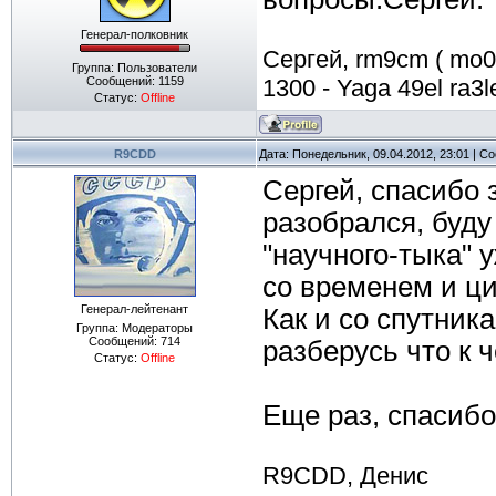
Генерал-полковник
Сергей, rm9cm ( mo07b
Группа: Пользователи
Сообщений:
1159
1300 - Yaga 49el ra3le
Статус:
Offline
R9CDD
Дата: Понедельник, 09.04.2012, 23:01 | 
Сергей, спасибо з
разобрался, буд
"научного-тыка" 
со временем и ци
Генерал-лейтенант
Как и со спутник
Группа: Модераторы
Сообщений:
714
разберусь что к ч
Статус:
Offline
Еще раз, спасибо
R9CDD, Денис