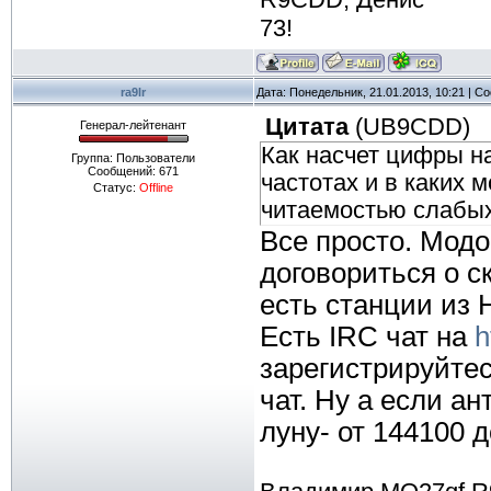
73!
ra9lr
Дата: Понедельник, 21.01.2013, 10:21 | 
Цитата
(
UB9CDD
)
Генерал-лейтенант
Как насчет цифры на
Группа: Пользователи
Сообщений:
671
частотах и в каких 
Статус:
Offline
читаемостью слабых 
Все просто. Модо
договориться о с
есть станции из 
Есть IRC чат на
h
зарегистрируйтес
чат. Ну а если а
луну- от 144100 