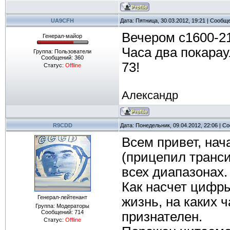
UA9CFH
Дата: Пятница, 30.03.2012, 19:21 | Сообщ
Вечером с1600-21
Генерал-майор
Часа два покара
Группа: Пользователи
Сообщений:
360
73!
Статус:
Offline
Александр
R9CDD
Дата: Понедельник, 09.04.2012, 22:06 | 
Всем привет, нач
(прицепил транси
всех диапазонах.
Как насчет цифры
Генерал-лейтенант
жизнь, на каких 
Группа: Модераторы
Сообщений:
714
признателен.
Статус:
Offline