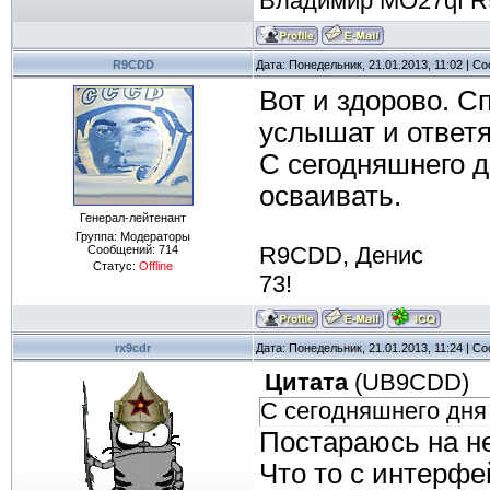
Владимир MO27qf R
R9CDD
Дата: Понедельник, 21.01.2013, 11:02 | 
Вот и здорово. С
услышат и ответя
С сегодняшнего д
осваивать.
Генерал-лейтенант
Группа: Модераторы
R9CDD, Денис
Сообщений:
714
Статус:
Offline
73!
rx9cdr
Дата: Понедельник, 21.01.2013, 11:24 | 
Цитата
(
UB9CDD
)
С сегодняшнего дня
Постараюсь на н
Что то с интерфе