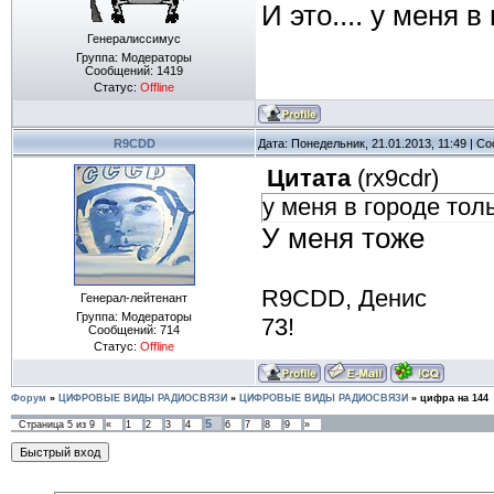
И это.... у меня 
Генералиссимус
Группа: Модераторы
Сообщений:
1419
Статус:
Offline
R9CDD
Дата: Понедельник, 21.01.2013, 11:49 | 
Цитата
(
rx9cdr
)
у меня в городе тол
У меня тоже
R9CDD, Денис
Генерал-лейтенант
Группа: Модераторы
73!
Сообщений:
714
Статус:
Offline
Форум
»
ЦИФРОВЫЕ ВИДЫ РАДИОСВЯЗИ
»
ЦИФРОВЫЕ ВИДЫ РАДИОСВЯЗИ
»
цифра на 144
5
Страница
5
из
9
«
1
2
3
4
6
7
8
9
»