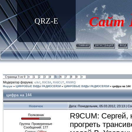
Сайт
QRZ-E
главная
регистрация
вход
5
Страница
5
из
9
«
1
2
3
4
6
7
8
9
»
Модератор форума:
,
,
,
rz9cf
R9CBA
RA9CUT
RN9RQ
Форум
»
ЦИФРОВЫЕ ВИДЫ РАДИОСВЯЗИ
»
ЦИФРОВЫЕ ВИДЫ РАДИОСВЯЗИ
»
цифра на 144
цифра на 144
Новичок
Дата: Понедельник, 05.03.2012, 23:13 | 
R9CUM: Сергей, н
Полковник
прогреть трансив
Группа: Проверенные
Сообщений:
177
Статус:
Offline